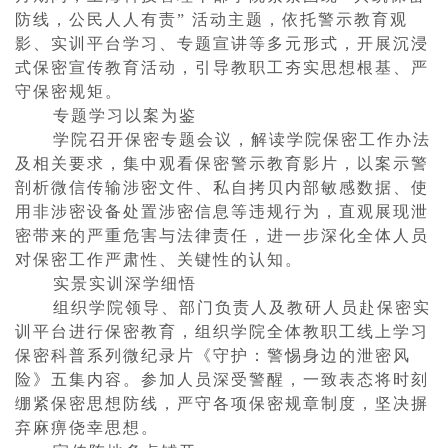
防线，公民人人有责” 活动主题，依托警示教育观
影、实训平台学习、专题宣讲等多元形式，开展沉浸
式保密宣传教育活动，引导教职工夯实思想根基、严
守保密规矩。
专题学习以案为鉴
学院召开保密专题会议，解读学院保密工作办法
及相关要求，集中观看保密警示教育影片，以案示警
剖析微信传输涉密文件、私自拷贝内部敏感数据、使
用非涉密设备处置涉密信息等违规行为，直观展现泄
密带来的严重危害与法律责任，进一步深化全体人员
对保密工作严肃性、关键性的认知。
实景实训深学细悟
组织学院领导、部门负责人及教研人员赴保密实
训平台进行保密教育，组织学院全体教职工线上学习
保密科普系列微纪录片《守护：警惕身边的泄密风
险》五集内容。参加人员深受警醒，一致表态将时刻
绷紧保密思想防线，严守各项保密规章制度，坚决摒
弃麻痹侥幸思想。