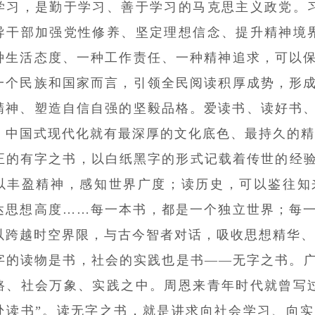
学习，是勤于学习、善于学习的马克思主义政党。
导干部加强党性修养、坚定理想信念、提升精神境
种生活态度、一种工作责任、一种精神追求，可以
一个民族和国家而言，引领全民阅读积厚成势，形
精神、塑造自信自强的坚毅品格。爱读书、读好书、善
，中国式现代化就有最深厚的文化底色、最持久的精
正的有字之书，以白纸黑字的形式记载着传世的经
以丰盈精神，感知世界广度；读历史，可以鉴往知
达思想高度……每一本书，都是一个独立世界；每
以跨越时空界限，与古今智者对话，吸收思想精华、
字的读物是书，社会的实践也是书——无字之书。
路、社会万象、实践之中。周恩来青年时代就曾写
处读书”。读无字之书，就是讲求向社会学习、向