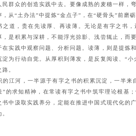
人民群众的创造实践中去。要像成熟的麦穗一样，
，从“土办法”中提炼“金点子”，在“硬骨头”前磨砺
书之道，贵在先读厚、再读薄。无论是有字之书，
厚，是积累与深耕，不能浮光掠影、浅尝辄止，而
于在实践中观察问题、分析问题。读薄，则是提炼
沉淀为行动自觉。从厚积到薄发，是反复阅读、“小
之路。
识的江河，一半源于有字之书的积累沉淀，一半来
耻”的求知精神，在常读有字之书中筑牢理论根基；
之书中汲取实践养分，定能在推进中国式现代化的
为。