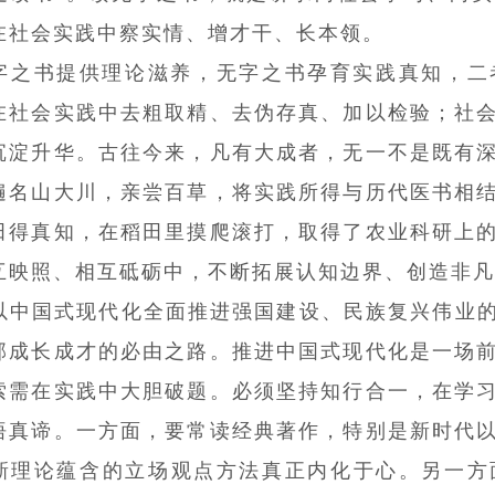
在社会实践中察实情、增才干、长本领。
字之书提供理论滋养，无字之书孕育实践真知，二
在社会实践中去粗取精、去伪存真、加以检验；社
沉淀升华。古往今来，凡有大成者，无一不是既有
遍名山大川，亲尝百草，将实践所得与历代医书相
田得真知，在稻田里摸爬滚打，取得了农业科研上
互映照、相互砥砺中，不断拓展认知边界、创造非凡
以中国式现代化全面推进强国建设、民族复兴伟业
部成长成才的必由之路。推进中国式现代化是一场
索需在实践中大胆破题。必须坚持知行合一，在学
悟真谛。一方面，要常读经典著作，特别是新时代以
新理论蕴含的立场观点方法真正内化于心。另一方