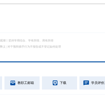
观潮丨坚持学用结合、学有所悟、用有所得
释义 | 对干预和插手行为不报告或不登记如何处理
教职工邮箱
下载
学员评价