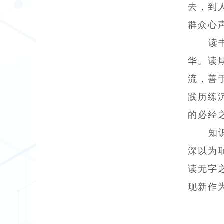
去，到
群众心声
读
华。读
流，善
践历练
的必经
知
深以为
读无字
现新作