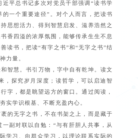
习近平总书记多次对党员干部强调“读书学
界的一个重要途径”。对个人而言，把读书
保持思想活力、得到智慧启发、滋养浩然之
成书香四溢的浓厚氛围，能够传承生生不息
读书，把读“有字之书”和“无字之书”结
神力量。
验和智慧。书引万物，字中自有乾坤。读文
来，探究岁月深度；读哲学，可以启迪智
一行字，都是眺望远方的窗口。通过阅读，
夯实学识根基、不断充盈内心。
广袤的无字之书，不在书架之上，而是藏于
过一副对联以自勉：“与有肝胆人共事，从
实际学习、向群众学习，以理论联系实际的