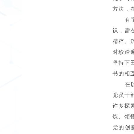
方法，
有
识，需
精粹、
时珍踏
坚持下
书的相
在
党员干
许多探
炼、领
党的创