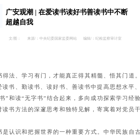
广安观潮 | 在爱读书读好书善读书中不断
超越自我
文/图：
来源/：中央纪委国家监委网站
编辑/：纪检监察审计室
书得法、学习有门，才能真正得其精髓、悟其门道
爱读书、勤读书、读好书、善读书中提高思想水平
字书”和读“无字书”结合起来，多向成功探索学习经
对读书方法的深邃思考和独特见解，寄寓着对党员
。
书是认识和把握世界的一种重要方式。中华民族自