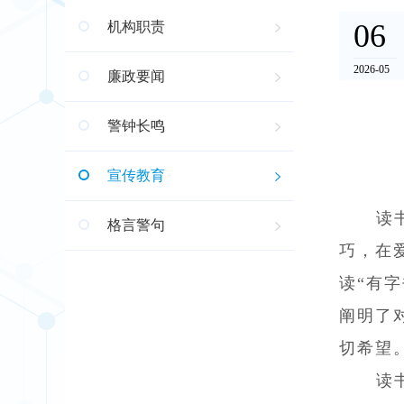
06
机构职责
2026-05
廉政要闻
警钟长鸣
宣传教育
读
格言警句
巧，在
读“有
阐明了
切希望
读