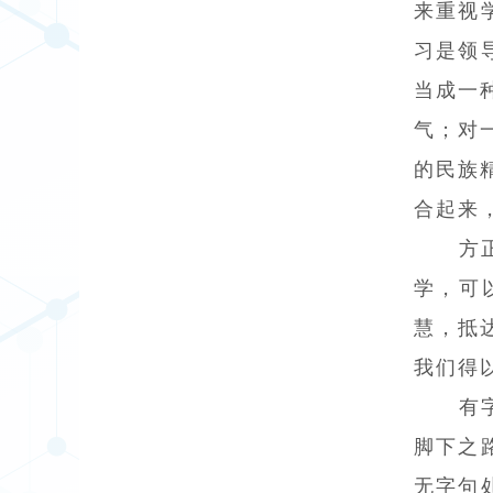
来重视
习是领
当成一
气；对
的民族
合起来
方
学，可
慧，抵
我们得
有
脚下之
无字句