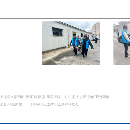
支撑党支部启动“擦亮‘科管·嘉’服务品牌，树立‘服务之星’形象”评选活动
如意·科创未来 ——学院举办2025年职工新春联欢会