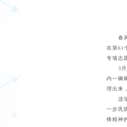
春
在第6
专项志
3
内一辆
理出来
这
一步巩
锋精神