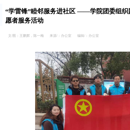
“学雷锋”睦邻服务进社区 ——学院团委组
愿者服务活动
文/图：王鹏辉，陈一梅
来源/：办公室
编辑/：办公室