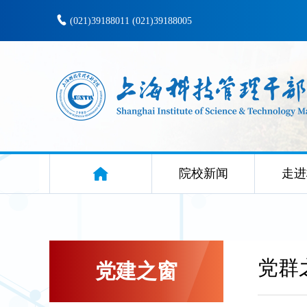
(021)39188011 (021)39188005
院校新闻
走进
党群
党建之窗